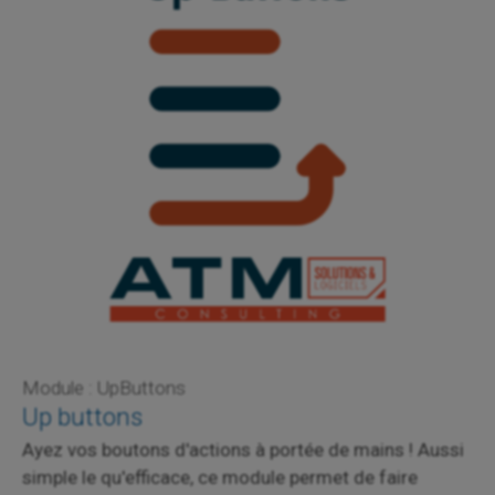
Module : UpButtons
Up buttons
Ayez vos boutons d'actions à portée de mains ! Aussi
simple le qu'efficace, ce module permet de faire