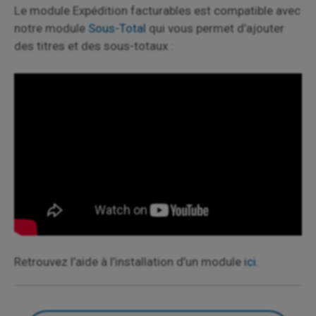
Le module Expédition facturables est compatible avec
notre module
Sous-Total
qui vous permet d’ajouter
des titres et des sous-totaux :
Retrouvez l’aide à l’installation d’un module
ici
.