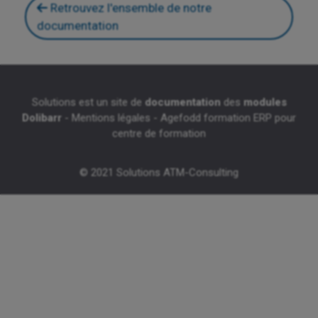
Retrouvez l'ensemble de notre
documentation
Solutions est un site de
documentation
des
modules
Dolibarr
-
Mentions légales
-
Agefodd formation ERP pour
centre de formation
© 2021 Solutions ATM-Consulting