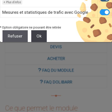
Plus d'infos
d’expéditions.
Mesures et statistiques de trafic avec Google
Expéditions
Factures
Produits
Service
s
Tiers
* Option obligatoire ne pouvant être retirée
VOIR DÉMO
Refuser
Ok
DEVIS
ACHETER
FAQ DU MODULE
FAQ DOLIBARR
Ce que permet le module