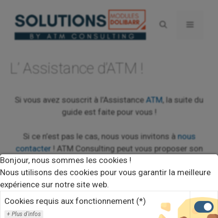
Aller
au
Menu
contenu
L’ Assistance d’ATM !
Si vous avez souscrit à l’Assistance
ATM
, la suite du
guide est faite pour vous !
Si ce n’est pas le cas, nous vous invitons à
nous
contacter
! ATM Consulting peut vous proposer son
Bonjour, nous sommes les cookies !
service d’Assistance !
Nous utilisons des cookies pour vous garantir la meilleure
expérience sur notre site web.
Cookies requis aux fonctionnement (*)
Plus d'infos