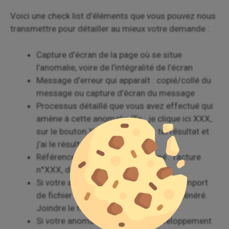
Voici une check list d’éléments que vous pouvez nous
transmettre pour détailler au mieux votre demande :
Capture d’écran de la page où se situe
l’anomalie, voire de l’intégralité de l’écran
Message d’erreur qui apparaît : copié/collé du
message ou capture d’écran du message
Processus détaillé que vous avez effectué qui
amène à cette anomalie (Ex : je clique ici XXX,
sur le bouton XXX, je dois avoir tel résultat et
j’ai le résultat suivant : XXX)
Référence du document concerné : facture
n°XXX, devis n°XXX etc
Si votre anomalie/question porte sur l’import
de fichier ou sur un problème de PDF généré.
Joindre le fichier correspondant
Si votre anomalie est liée à un développement