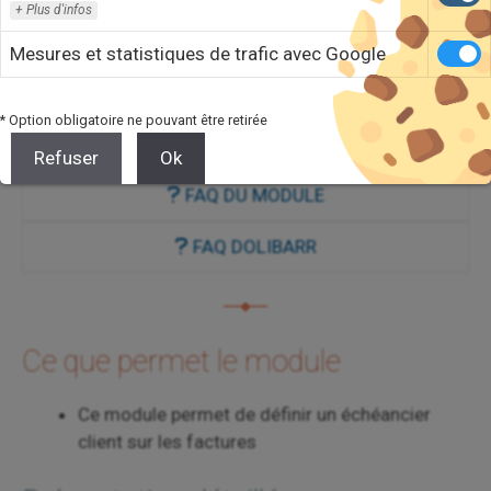
Client
Echéancier
Factures
Plus d'infos
VOIR DÉMO
Mesures et statistiques de trafic avec Google
DEVIS
* Option obligatoire ne pouvant être retirée
ACHETER
Refuser
Ok
FAQ DU MODULE
FAQ DOLIBARR
Ce que permet le module
Ce module permet de définir un échéancier
client sur les factures