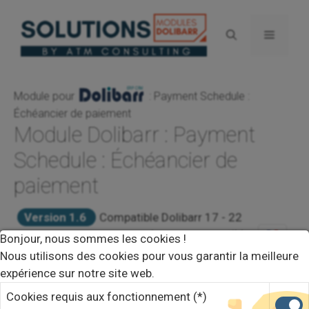
Aller
au
Menu
contenu
Module pour
: Payment Schedule :
Échéancier de paiement
Module Dolibarr : Payment
Schedule : Échéancier de
paiement
Version 1.6
Compatible Dolibarr 17 - 22
Langue compatible :
Bonjour, nous sommes les cookies !
Gérez facilement les échéanciers de paiements
Nous utilisons des cookies pour vous garantir la meilleure
sur vos factures clients !
expérience sur notre site web.
Cookies requis aux fonctionnement (*)