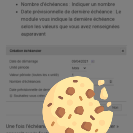
Nombre d’échéances : Indiquer un nombre
Date prévisionnelle de dernière échéance : Le
module vous indique la dernière échéance
selon les valeurs que vous avez renseignées
auparavant
Une fois l’échéancier créé, un onglet « Échéancier »