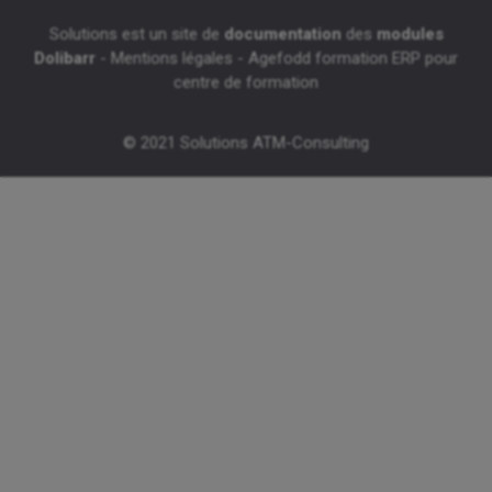
Solutions est un site de
documentation
des
modules
Dolibarr
-
Mentions légales
-
Agefodd formation ERP pour
centre de formation
© 2021 Solutions ATM-Consulting