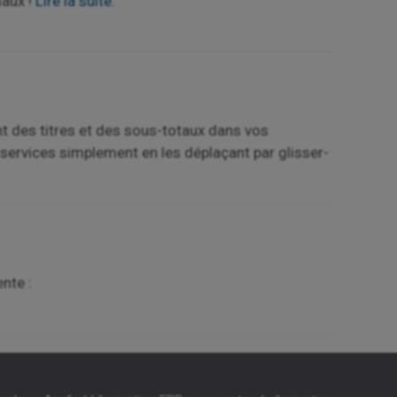
iaux !
Lire la suite.
 des titres et des sous-totaux dans vos
services simplement en les déplaçant par glisser-
nte :
.