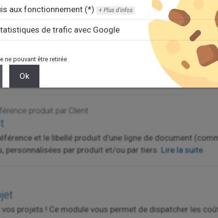
is aux fonctionnement (*)
Plus d'infos
tatistiques de trafic avec Google
e ne pouvant être retirée
t d'ajouter automatiquement un service frais de port lors d
Ok
ni en fonction d'un palier de prix ou de poids de la commande
érence produit par Client
t
éférence et le libellé produit d'une ligne de document (com
s, personnalisées par produit et/ou par tiers.
Lire la suite.
jet
r vos projets ! Ce module vous permet de dispatcher les co