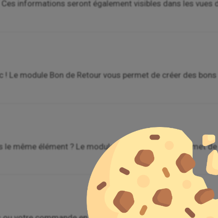
. Ces informations seront également visibles dans les vues d
ic ! Le module Bon de Retour vous permet de créer des bons
s le même élément ? Le module Multi-Clone vous permet de le
is ou votre commande en une ou plusieurs tâches dans un pro