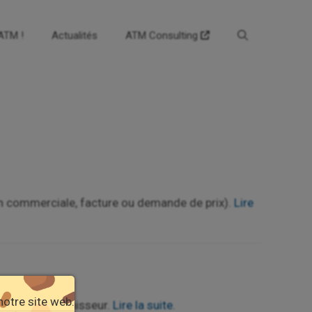
’ATM !
Actualités
ATM Consulting
on commerciale, facture ou demande de prix).
Lire
notre site web.
nde côté fournisseur.
Lire la suite.