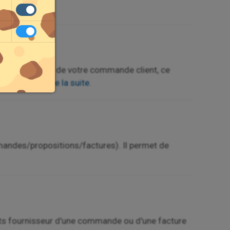
e la validation de votre commande client, ce
 concernée !
Lire la suite.
mandes/propositions/factures). Il permet de
ûts fournisseur d'une commande ou d'une facture