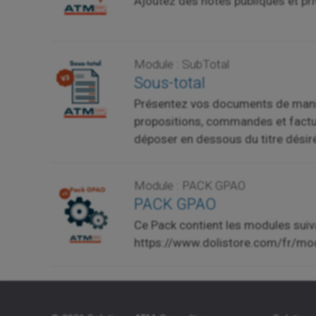
Ajoutez des notes publiques et p
Module : SubTotal
Sous-total
Présentez vos documents de maniè
propositions, commandes et factur
déposer en dessous du titre désir
Module : PACK GPAO
PACK GPAO
Ce Pack contient les modules suiva
https://www.dolistore.com/fr/mo