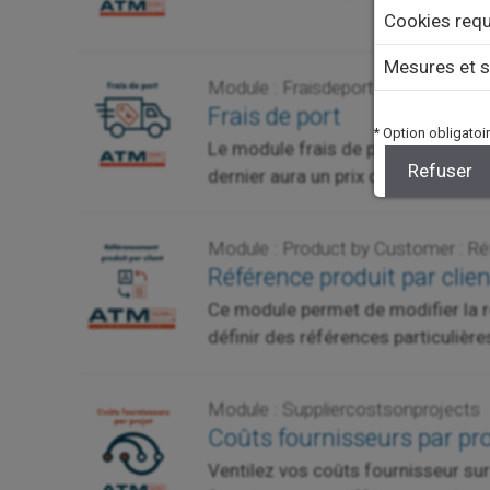
Cookies requ
Mesures et s
Module : Fraisdeport
Frais de port
* Option obligatoir
Le module frais de port vous perme
Refuser
dernier aura un prix qui sera défi
Module : Product by Customer : Réf
Référence produit par clien
Ce module permet de modifier la r
définir des références particulière
Module : Suppliercostsonprojects
Coûts fournisseurs par pro
Ventilez vos coûts fournisseur su