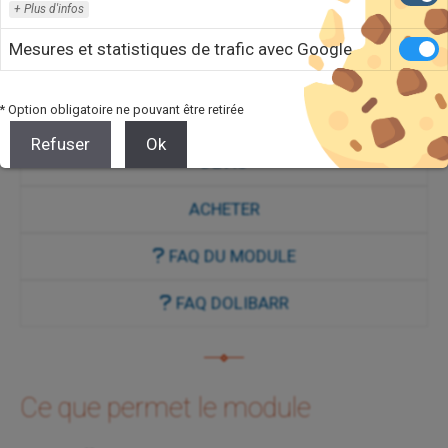
Plus d'infos
d'expédition (totale, partielle ou non).
Mesures et statistiques de trafic avec Google
Commandes
Expéditions
Stock
* Option obligatoire ne pouvant être retirée
VOIR DÉMO
Refuser
Ok
DEVIS
ACHETER
FAQ DU MODULE
FAQ DOLIBARR
Ce que permet le module