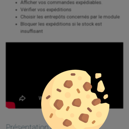
Afficher vos commandes expédiables.
Vérifier vos expéditions
Choisir les entrepôts concernés par le module
Bloquer les expéditions si le stock est
insuffisant
Présentation détaillée