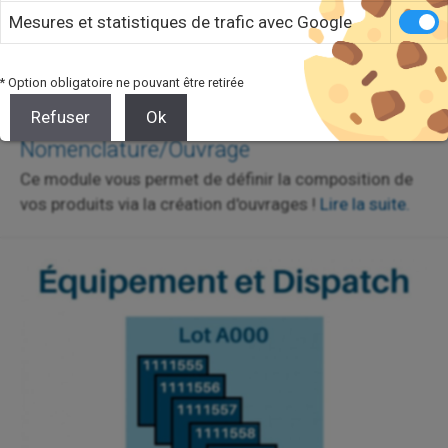
Mesures et statistiques de trafic avec Google
* Option obligatoire ne pouvant être retirée
Refuser
Ok
Module : Nomenclature
Nomenclature/Ouvrage
Ce module vous permet de définir la composition de
vos produits via la création d'ouvrages !
Lire la suite.