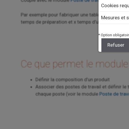
Couplé avec le module
Poste de travail
, il permet
Cookies requ
Par exemple pour fabriquer une table : je crée une 
Mesures et s
temps de préparation et x temps d’usinage.
* Option obligatoir
Refuser
Ce que permet le module
Définir la composition d’un produit
Associer des postes de travail et définir l
chaque poste (voir le module
Poste de trava