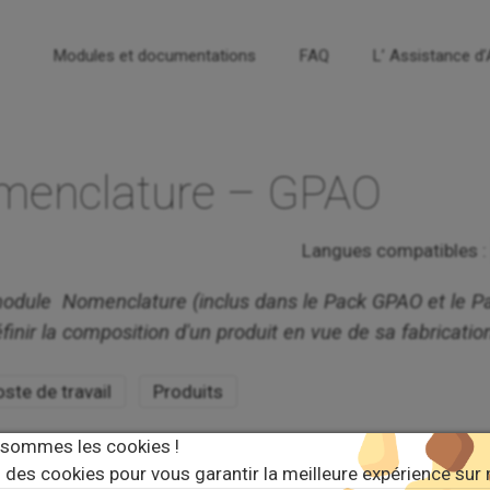
Modules et documentations
FAQ
L’ Assistance d
omenclature – GPAO
Langues compatibles :
e module Nomenclature (inclus dans le Pack GPAO et le P
inir la composition d'un produit en vue de sa fabricatio
ste de travail
Produits
 sommes les cookies !
 des cookies pour vous garantir la meilleure expérience sur 