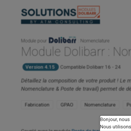
Aller
au
contenu
Module pour
: Nomenclature
Module Dolibarr : N
Version 4.15
Compatible Dolibarr 16 - 24
Détaillez la composition de votre produit ! L
Nomenclature & Poste de travail) permet de déf
Fabrication
GPAO
Nomenclature
Po
Bonjour, nous
Nous utilisons