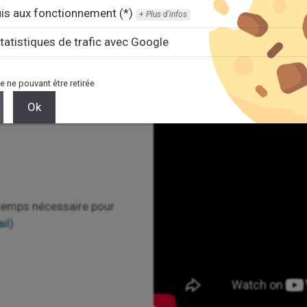
 de renseigner les étapes de fabrication et les temps nécess
is aux fonctionnement (*)
Plus d'infos
nomenclature indiquant que pour ce faire, il me faut un plate
tatistiques de trafic avec Google
e ne pouvant être retirée
Ok
e temps nécessaire pour
il
)