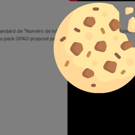
ard de “Numéro de lots / séries”. Pour utiliser les fonctionna
au pack GPAO proposé par ATM.