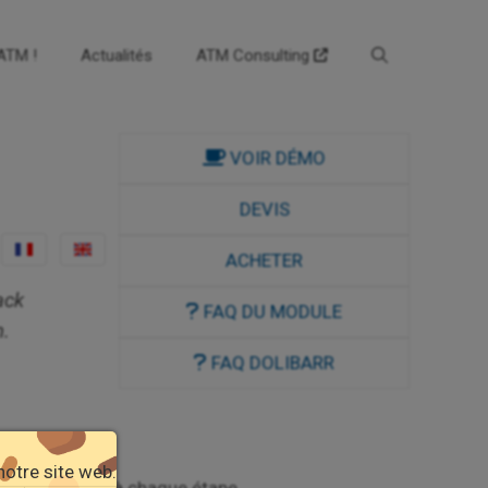
’ATM !
Actualités
ATM Consulting
VOIR DÉMO
DEVIS
ACHETER
ack
FAQ DU MODULE
n.
FAQ DOLIBARR
notre site web.