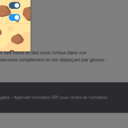
 des titres et des sous-totaux dans vos
services simplement en les déplaçant par glisser-
égales
-
Agefodd formation ERP pour centre de formation