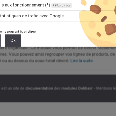
is aux fonctionnement (*)
Plus d'infos
tres
tatistiques de trafic avec Google
ire la suite.
e ne pouvant être retirée
Ok
re organisée ! Ce module vous permet de définir facilement
es. Vous pouvez ainsi regrouper vos lignes de produits, de 
é ou au dessus du sous-total désiré.
Lire la suite.
 est un site de
documentation
des
modules Dolibarr
-
Mentions l