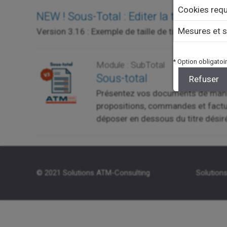
Cookies requ
NEW ! Sous-Total : Editer la taille des ti
Mesures et s
Version 3.16 : Exemple de taille de titre modifié :
L
* Option obligatoir
Module : SubTotal
Sous-total
Refuser
Présentez vos documents de maniè
propositions, commandes et factur
déposer en dessous du titre désir
© 2021 Solutions ATM-Consulting
Solutions