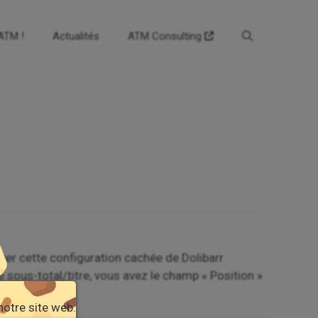
’ATM !
Actualités
ATM Consulting
iver cette configuration cachée de Dolibarr
sous-total/titre, vous avez le champ « Position »
notre site web.