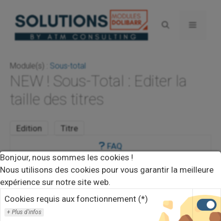
Aller
au
Menu
contenu
Module(s) :
Sous-total
NEW ! Sous-Total : Editer la
taille des titres
Edition
Titre
FAQ
Bonjour, nous sommes les cookies !
SOUS-TOTAL
Nous utilisons des cookies pour vous garantir la meilleure
expérience sur notre site web.
Cookies requis aux fonctionnement (*)
Plus d'infos
Version 3.16 :