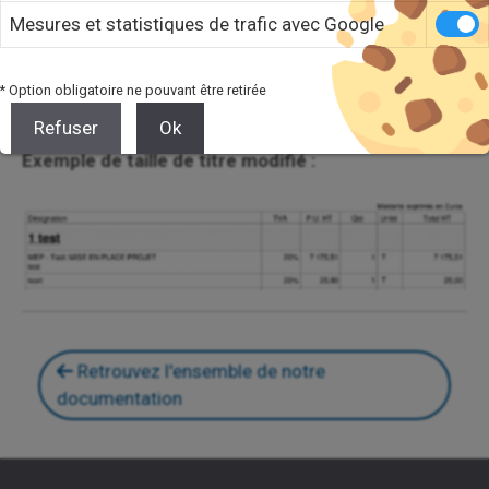
Mesures et statistiques de trafic avec Google
Ajout de la configuration
SUBTOTAL_TITLE_SIZE permettant d’éditer la
* Option obligatoire ne pouvant être retirée
taille des titres
Refuser
Ok
Exemple de taille de titre modifié :
Retrouvez l'ensemble de notre
documentation