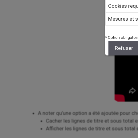
Cookies requ
Mesures et s
* Option obligatoir
Refuser
A noter qu’une option a été ajoutée pour cho
Cacher les lignes de titre et sous total 
Afficher les lignes de titre et sous total