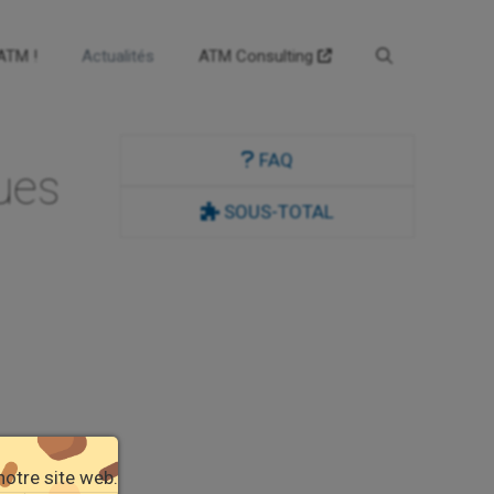
’ATM !
Actualités
ATM Consulting
FAQ
ues
SOUS-TOTAL
ux
notre site web.