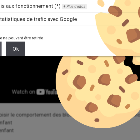
is aux fonctionnement (*)
Plus d'infos
tatistiques de trafic avec Google
e ne pouvant être retirée
Ok
isir le comportement des blocks ainsi il est possible de choi
enfant
 enfant