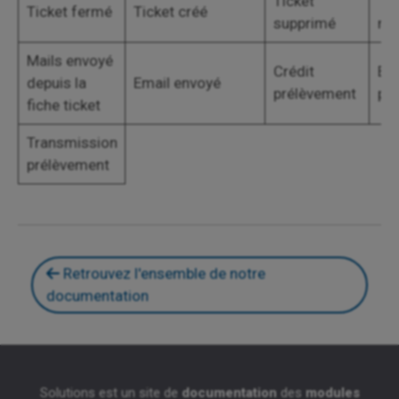
Ticket
Tic
Ticket fermé
Ticket créé
supprimé
mo
Mails envoyé
Crédit
Em
depuis la
Email envoyé
prélèvement
pr
fiche ticket
Transmission
prélèvement
Retrouvez l'ensemble de notre
documentation
Solutions est un site de
documentation
des
modules