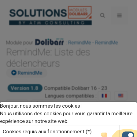
Aller
au
Menu
contenu
Module pour
:
RemindMe - RemindMe
RemindMe: Liste des
déclencheurs
RemindMe
Version 1.8
Compatible Dolibarr 16 - 23
Langues compatibles :
Alerte
Événements
Rappels
Bonjour, nous sommes les cookies !
Nous utilisons des cookies pour vous garantir la meilleure
VOIR DÉMO
expérience sur notre site web.
DEVIS
Cookies requis aux fonctionnement (*)