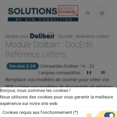
Aller
au
Menu
contenu
Module pour
: DocEdit - Reference Letters
Module Dolibarr : DocEdit-
Reference Letters
Version 2.24
Compatible Dolibarr 16 - 23
Langues compatibles :
Remplace vos modèles de courrier pour créer vos
PDF ! Créer vos modèles de documents et générer
Bonjour, nous sommes les cookies !
vos PDF avec DocEdit, pour vos propositions
Nous utilisons des cookies pour vous garantir la meilleure
commerciales, tiers, contacts, factures et
expérience sur notre site web.
contrats,etc.
Cookies requis aux fonctionnement (*)