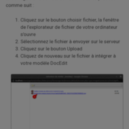
comme suit :
Cliquez sur le bouton choisir fichier, la fenêtre
de l’explorateur de fichier de votre ordinateur
s’ouvre
Sélectionnez le fichier à envoyer sur le serveur
Cliquez sur le bouton Upload
Cliquez de nouveau sur le fichier à intégrer à
votre modèle DocEdit