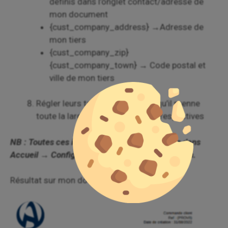
définis dans l’onglet contact/adresse de
mon document
{cust_company_address} →Adresse de
mon tiers
{cust_company_zip}
{cust_company_town} → Code postal et
ville de mon tiers
Régler leurs tailles à 100%, afin qu’il prenne
toute la largeur de leurs cellules respectives
NB : Toutes ces informations sont disponibles dans
Accueil → Configuration → Société/Organisation.
Résultat sur mon document PDF :