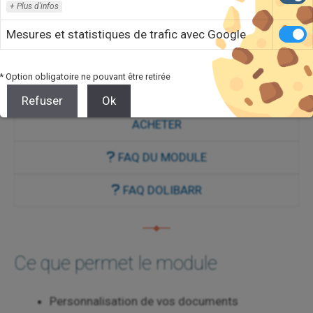
Plus d'infos
Document
Formations
Modèles
PD
F
Mesures et statistiques de trafic avec Google
VOIR DÉMO
* Option obligatoire ne pouvant être retirée
DEVIS
Refuser
Ok
ACHETER
FAQ DU MODULE
FAQ DOLIBARR
Ce que permet le module
Personnalisation de vos documents