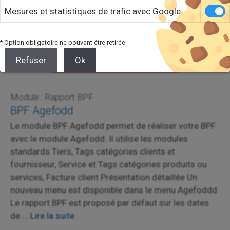
Mesures et statistiques de trafic avec Google
* Option obligatoire ne pouvant être retirée
Refuser
Ok
Module : Rapport BPF
BPF Agefodd
Le module BPF Agefodd permet de réaliser votre BPF
avec le module Agefodd. Il utilise les modules
standards Tiers, Tags catégories clients et
fournisseur, Service et Tags catégories produits ou
services, Facture client Présentation détaillée Un
nouveau menu est disponible dans le menu Agefoddd
Le rapport BPF est proposé par défaut sur les dates
de ...
Lire la suite