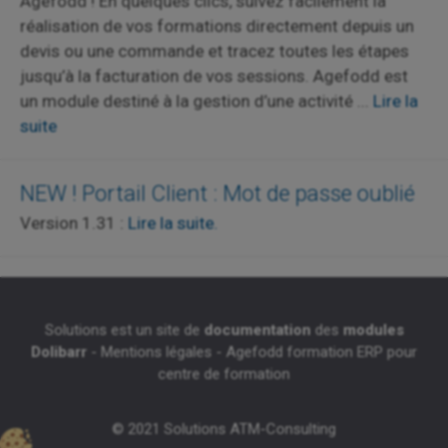
Agefodd ! En quelques clics, suivez facilement la
réalisation de vos formations directement depuis un
devis ou une commande et tracez toutes les étapes
jusqu’à la facturation de vos sessions. Agefodd est
un module destiné à la gestion d’une activité ...
Lire la
suite
NEW ! Portail Client : Mot de passe oublié
Version 1.31 :
Lire la suite.
Solutions est un site de
documentation
des
modules
Dolibarr
-
Mentions légales
-
Agefodd formation ERP pour
centre de formation
© 2021 Solutions ATM-Consulting