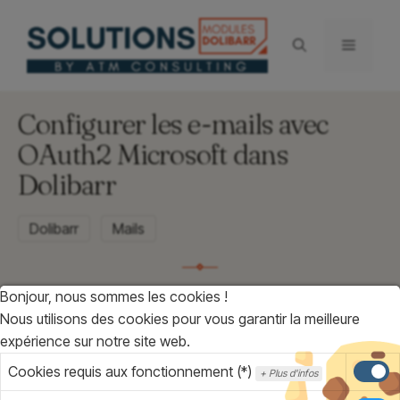
Aller
au
Menu
contenu
Configurer les e-mails avec
OAuth2 Microsoft dans
Dolibarr
Dolibarr
Mails
Bonjour, nous sommes les cookies !
Nous utilisons des cookies pour vous garantir la meilleure
expérience sur notre site web.
— GUIDE D’INSTALLATION
Cookies requis aux fonctionnement (*)
Connexion
Plus d'infos