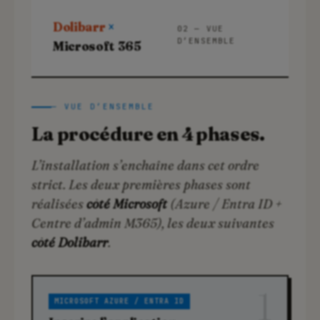
Dolibarr
×
02 — VUE
D’ENSEMBLE
Microsoft 365
— VUE D’ENSEMBLE
La procédure en 4 phases.
L’installation s’enchaîne dans cet ordre
strict. Les deux premières phases sont
réalisées
côté Microsoft
(Azure / Entra ID +
Centre d’admin M365), les deux suivantes
côté Dolibarr
.
1
MICROSOFT AZURE / ENTRA ID