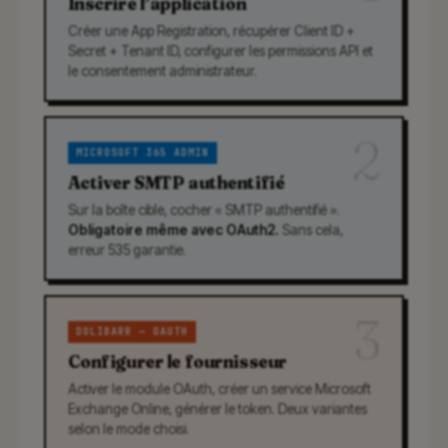
Inscrire l’application
Créer une App Registration, récupérer Client ID +
Secret + Tenant ID, configurer les permissions API et
le consentement administrateur.
2
MICROSOFT 365 ADMIN
Activer SMTP authentifié
Sur la boîte cible, cocher « SMTP authentifié ».
Obligatoire même avec OAuth2.
Sans cela,
erreur 535 garantie.
3
DOLIBARR — OAUTH
Configurer le fournisseur
Activer le module OAuth, créer un service Microsoft
Exchange Online, générer le token. Deux variantes
selon le mode choisi.