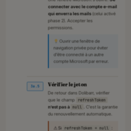
connecter avec le compte e-mail
qui enverra les mails
(celui activé
phase 2). Accepter les
permissions.
Ouvrir une fenêtre de
navigation privée pour éviter
d’être connecté à un autre
compte Microsoft par erreur.
Vérifier le jeton
3a.5
De retour dans Dolibarr, vérifier
que le champ
refreshToken
n’est pas à
. C’est la garantie
null
du renouvellement automatique.
⚠ Si
refreshToken = null
: