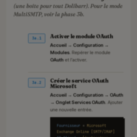
(une boîte pour tout Dolibarr). Pour le mode
MultiSMTP, voir la phase 3b.
Activer le module OAuth
3a.1
Accueil → Configuration →
Modules
. Repérer le module
OAuth
et l’activer.
Créer le service OAuth
3a.2
Microsoft
Accueil → Configuration → OAuth
→ Onglet Services OAuth
. Ajouter
une nouvelle entrée.
Fournisseur
=
Microsoft
Exchange Online [SMTP/IMAP]