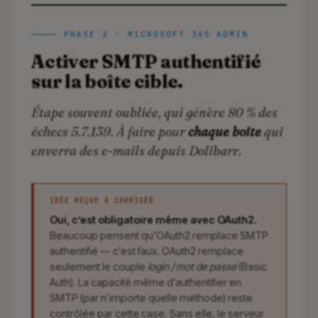
— PHASE 2 · MICROSOFT 365 ADMIN
Activer SMTP authentifié
sur la boîte cible.
Étape souvent oubliée, qui génère 80 % des
échecs 5.7.139. À faire pour
chaque boîte
qui
enverra des e-mails depuis Dolibarr.
IDÉE REÇUE À CORRIGER
Oui, c’est obligatoire même avec OAuth2.
Beaucoup pensent qu’OAuth2 remplace SMTP
authentifié — c’est faux. OAuth2 remplace
seulement le couple
login / mot de passe
(Basic
Auth). La capacité même d’authentifier en
SMTP (par n’importe quelle méthode) reste
contrôlée par cette case. Sans elle, le serveur