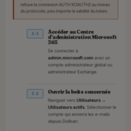
refuse la connexion AUTH XOAUTH2 au niveau
du protocole, peu importe la validité du token.
Accéder au Centre
2.1
d’administration Microsoft
365
Se connecter à
admin.microsoft.com
avec un
compte administrateur global ou
administrateur Exchange.
Ouvrir la boîte concernée
2.2
Naviguer vers
Utilisateurs →
Utilisateurs actifs
. Sélectionner le
compte qui enverra les e-mails
depuis Dolibarr.