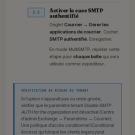
Activer la case SMTP
2.3
authentifié
Onglet
Courrier → Gérer les
applications de courrier
. Cocher
SMTP authentifié
. Enregistrer.
En mode MultiSMTP, répéter cette
étape pour
chaque boîte
qui sera
utilisée comme expéditeur.
VÉRIFICATION AU NIVEAU DU TENANT
Si l’option n’apparaît pas ou reste grisée,
vérifier que le paramètre tenant
Disable SMTP
AUTH for the organization
est désactivé (Centre
d’admin Exchange → Paramètres → Courrier).
Une politique d’accès conditionnel (Conditional
Access) qui bloque les clients legacy peut