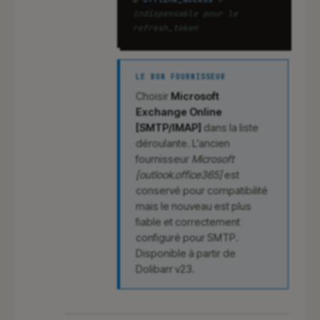
indispensable pour le
refresh_token
LE BON FOURNISSEUR
Choisir
Microsoft
Exchange Online
[SMTP/IMAP]
dans la liste
déroulante. L’ancien
fournisseur
Microsoft
[outlook.office365]
est
conservé pour compatibilité
mais le nouveau est plus
fiable et correctement
configuré pour SMTP.
Disponible à partir de
Dolibarr v23.