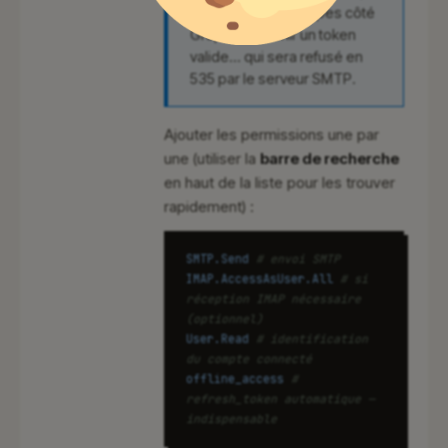
: configurer les scopes côté
Graph et obtenir un token
valide… qui sera refusé en
535 par le serveur SMTP.
Ajouter les permissions une par
une (utiliser la
barre de recherche
en haut de la liste pour les trouver
rapidement) :
SMTP.Send
# envoi SMTP
IMAP.AccessAsUser.All
# si
réception IMAP nécessaire
(optionnel)
User.Read
# identification
du compte connecté
offline_access
#
refresh_token automatique —
indispensable