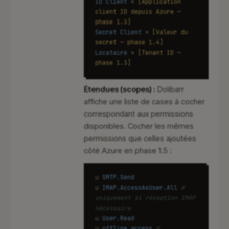
ID Client
=
[Application
client ID depuis Azure —
phase 1.3]
Secret Client
=
[Valeur du
secret — phase 1.4]
Locataire
=
[Tenant ID —
phase 1.3]
Étendues (scopes) :
Dolibarr
affiche une liste de cases à cocher
correspondant aux permissions
disponibles. Cocher les mêmes
permissions que celles ajoutées
côté Azure en phase 1.5 :
☑
SMTP.Send
☑
IMAP.AccessAsUser.All
#
uniquement si réception IMAP
nécessaire
☑
User.Read
☑
offline_access
#