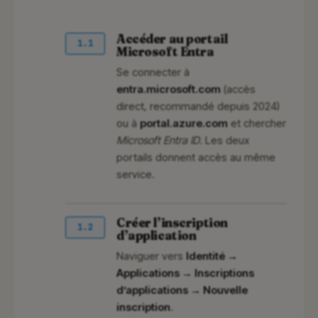
Accéder au portail
1.1
Microsoft Entra
Se connecter à
entra.microsoft.com
(accès
direct, recommandé depuis 2024)
ou à
portal.azure.com
et chercher
Microsoft Entra ID
. Les deux
portails donnent accès au même
service.
Créer l’inscription
1.2
d’application
Naviguer vers
Identité →
Applications → Inscriptions
d’applications → Nouvelle
inscription
.