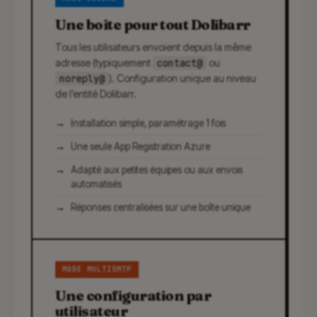
Une boîte pour tout Dolibarr
Tous les utilisateurs envoient depuis la même
adresse (typiquement
contact@
ou
noreply@
). Configuration unique au niveau
de l’entité Dolibarr.
Installation simple, paramétrage 1 fois
Une seule App Registration Azure
Adapté aux petites équipes ou aux envois
automatisés
Réponses centralisées sur une boîte unique
MODE MULTISMTP
Une configuration par
utilisateur