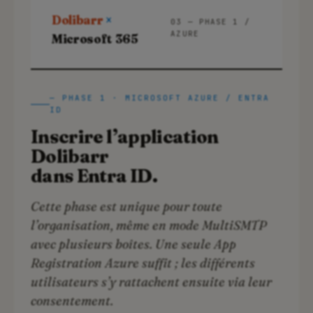
Dolibarr
×
03 — PHASE 1 /
AZURE
Microsoft 365
— PHASE 1 · MICROSOFT AZURE / ENTRA
ID
Inscrire l’application
Dolibarr
dans Entra ID.
Cette phase est unique pour toute
l’organisation, même en mode MultiSMTP
avec plusieurs boîtes. Une seule App
Registration Azure suffit ; les différents
utilisateurs s’y rattachent ensuite via leur
consentement.