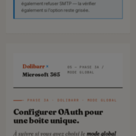
également refuser SMTP — la vérifier
également si l’option reste grisée.
Dolibarr
×
05 — PHASE 3A /
MODE GLOBAL
Microsoft 365
— PHASE 3A · DOLIBARR · MODE GLOBAL
Configurer OAuth pour
une boîte unique.
À suivre si vous avez choisi le
mode global