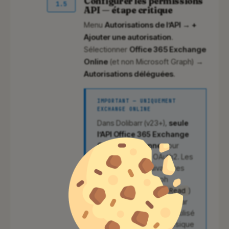
Configurer les permissions
1.5
API — étape critique
Menu
Autorisations de l’API → +
Ajouter une autorisation
.
Sélectionner
Office 365 Exchange
Online
(et non Microsoft Graph) →
Autorisations déléguées
.
IMPORTANT — UNIQUEMENT
EXCHANGE ONLINE
Dans Dolibarr (v23+),
seule
l’API Office 365 Exchange
Online fonctionne
pour
l’envoi SMTP via OAuth2. Les
permissions équivalentes
côté Microsoft Graph
(
Mail.Send
,
Mail.Read
)
ne sont pas reconnues par
le flux SMTP XOAUTH2 utilisé
par Dolibarr. Erreur classique