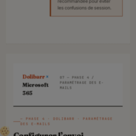
recommandée pour éviter
les confusions de session.
Dolibarr
×
07 — PHASE 4 /
PARAMÉTRAGE DES E-
Microsoft
MAILS
365
— PHASE 4 · DOLIBARR · PARAMÉTRAGE
DES E-MAILS
Configurer l’envoi