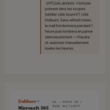
offline_access
n’est pas
présent dans les scopes
(vérifier côté Azure ET côté
Dolibarr). Sans refresh token,
le mail fonctionnera pendant 1
heure puis tombera en panne
silencieusement — il faudra
ré-autoriser manuellement
toutes les heures.
Dolibarr
×
06 — PHASE 3B /
MODE MULTISMTP
Microsoft 365