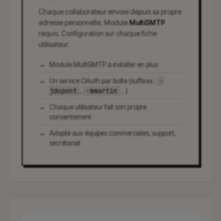
Chaque collaborateur envoie depuis sa propre
adresse personnelle. Module
MultiSMTP
requis. Configuration sur chaque fiche
utilisateur.
Module MultiSMTP à installer en plus
-
Un service OAuth par boîte (suffixes :
jdupont
-mmartin
,
…)
Chaque utilisateur fait son propre
consentement
Adapté aux équipes commerciales, support,
secrétariat