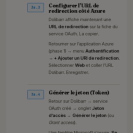
Configurer l’URL de
3a.3
redirection côté Azure
Dolibarr affiche maintenant une
URL de redirection
sur la fiche du
service OAuth. La copier.
Retourner sur l’application Azure
(phase 1) → menu
Authentification
→ + Ajouter un URI de redirection
.
Sélectionner
Web
et coller l’URL
Dolibarr. Enregistrer.
Générer le jeton (Token)
3a.4
Retour sur Dolibarr → service
OAuth créé → onglet
Jeton
d’accès
→
Générer le jeton
(ou
Grant access
).
Une fenêtre Microsoft s’ouvre.
Se