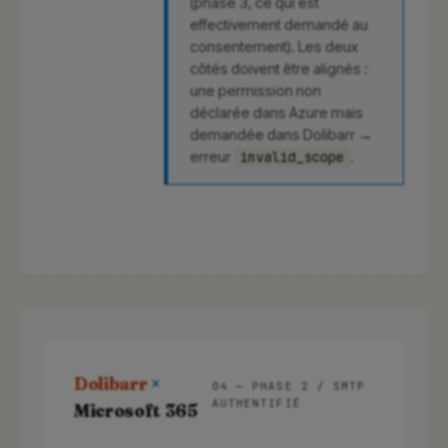
(phase 3, ce qui est
effectivement demandé au
consentement). Les deux
côtés doivent être alignés :
une permission non
déclarée dans Azure mais
demandée dans Dolibarr →
erreur
invalid_scope
.
Dolibarr
×
04 — PHASE 2 / SMTP
AUTHENTIFIÉ
Microsoft 365