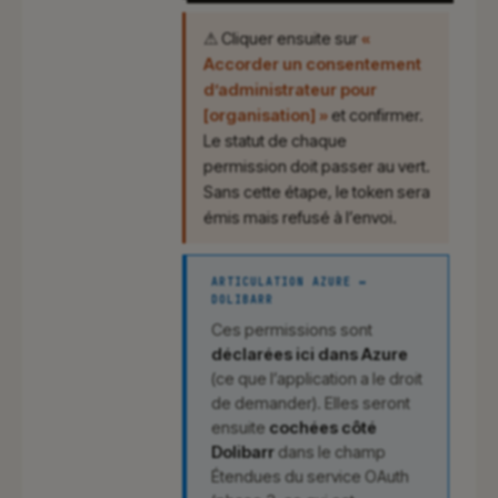
⚠ Cliquer ensuite sur
«
Accorder un consentement
d’administrateur pour
[organisation] »
et confirmer.
Le statut de chaque
permission doit passer au vert.
Sans cette étape, le token sera
émis mais refusé à l’envoi.
ARTICULATION AZURE ↔
DOLIBARR
Ces permissions sont
déclarées ici dans Azure
(ce que l’application a le droit
de demander). Elles seront
ensuite
cochées côté
Dolibarr
dans le champ
Étendues du service OAuth