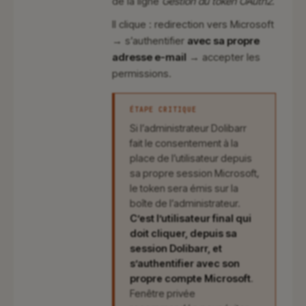
de la ligne
Gestion du token OAuth2
.
Il clique : redirection vers Microsoft
→ s’authentifier
avec sa propre
adresse e-mail
→ accepter les
permissions.
ÉTAPE CRITIQUE
Si l’administrateur Dolibarr
fait le consentement à la
place de l’utilisateur depuis
sa propre session Microsoft,
le token sera émis sur la
boîte de l’administrateur.
C’est l’utilisateur final qui
doit cliquer, depuis sa
session Dolibarr, et
s’authentifier avec son
propre compte Microsoft
.
Fenêtre privée