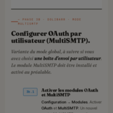
— PHASE 3B · DOLIBARR · MODE
MULTISMTP
Configurer OAuth par
utilisateur (MultiSMTP).
Variante du mode global, à suivre si vous
avez choisi
une boîte d’envoi par utilisateur
.
Le module MultiSMTP doit être installé et
activé au préalable.
Activer les modules OAuth
3b.1
et MultiSMTP
Configuration → Modules
. Activer
OAuth
et
MultiSMTP
. Un nouvel