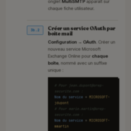
onglet
MultiSMTP
apparaît sur
chaque fiche utilisateur.
Créer un service OAuth par
3b.2
boîte mail
Configuration → OAuth
. Créer un
nouveau service Microsoft
Exchange Online pour
chaque
boîte
, nommé avec un suffixe
unique :
# Pour jean.dupont@orep-
securite.com :
Nom du service
=
MICROSOFT-
jdupont
# Pour marie.martin@orep-
securite.com :
Nom du service
=
MICROSOFT-
mmartin