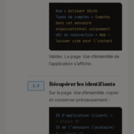
Nom
=
Dolibarr OAuth
Types de comptes
=
Comptes
dans cet annuaire
organisationnel uniquement
URI de redirection
=
Web —
laisser vide pour l’instant
Valider. La page
Vue d’ensemble
de
l’application s’affiche.
Récupérer les identifiants
1.3
Sur la page
Vue d’ensemble
, copier
et conserver précieusement :
ID d’application (client)
#
= Client ID
ID de l’annuaire (locataire)
# = Tenant ID