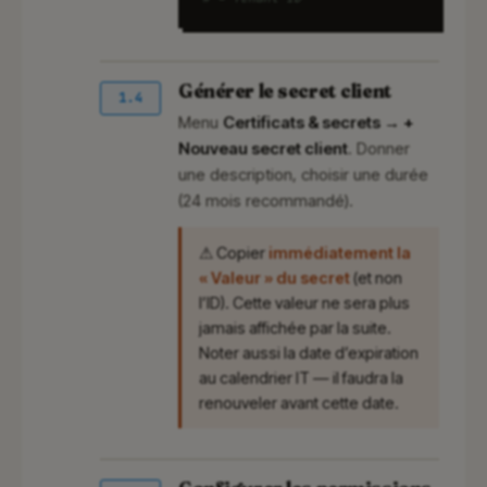
Générer le secret client
1.4
Menu
Certificats & secrets → +
Nouveau secret client
. Donner
une description, choisir une durée
(24 mois recommandé).
⚠ Copier
immédiatement la
« Valeur » du secret
(et non
l’ID). Cette valeur ne sera plus
jamais affichée par la suite.
Noter aussi la date d’expiration
au calendrier IT — il faudra la
renouveler avant cette date.