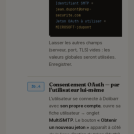
Identifiant SMTP
=
jean.dupont@orep-
securite.com
Jeton OAuth à utiliser
=
MICROSOFT-jdupont
Laisser les autres champs
(serveur, port, TLS) vides : les
valeurs globales seront utilisées.
Enregistrer.
Consentement OAuth — par
3b.4
l’utilisateur lui-même
L’utilisateur se connecte à Dolibarr
avec
son propre compte
, ouvre sa
fiche utilisateur → onglet
MultiSMTP
. Le bouton
« Obtenir
un nouveau jeton »
apparaît à côté