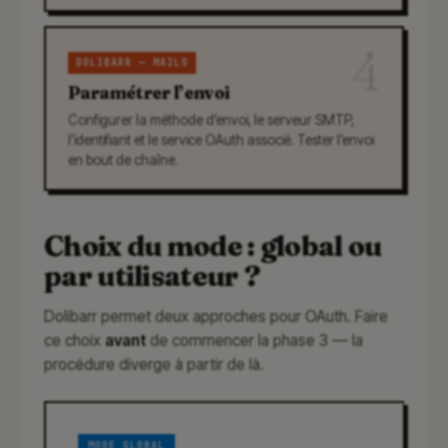
4
DOLIBARR — MAILS
Paramétrer l’envoi
Configurer la méthode d’envoi, le serveur SMTP,
l’identifiant et le service OAuth associé. Tester l’envoi
en bout de chaîne.
Choix du mode : global ou
par utilisateur ?
Dolibarr permet deux approches pour OAuth. Faire
ce choix
avant
de commencer la phase 3 — la
procédure diverge à partir de là.
MODE GLOBAL