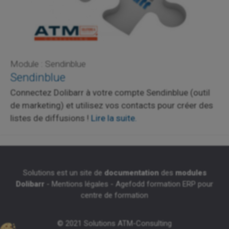
Module : Sendinblue
Sendinblue
Connectez Dolibarr à votre compte Sendinblue (outil
de marketing) et utilisez vos contacts pour créer des
listes de diffusions !
Lire la suite.
Solutions est un site de
documentation
des
modules
Dolibarr
-
Mentions légales
-
Agefodd formation ERP pour
centre de formation
© 2021 Solutions ATM-Consulting