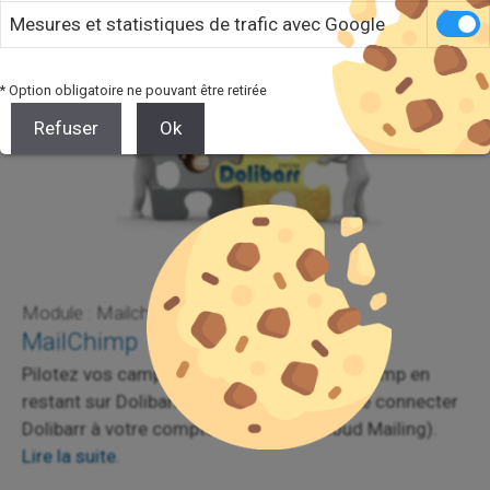
Version 1.7 :
Lire la suite.
Mesures et statistiques de trafic avec Google
* Option obligatoire ne pouvant être retirée
Refuser
Ok
Module : Mailchimp
MailChimp
Pilotez vos campagnes de mails via MailChimp en
restant sur Dolibarr ! Ce module permet de connecter
Dolibarr à votre compte Mailchimp (Cloud Mailing).
Lire la suite.