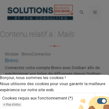
Aller
au
Menu
contenu
Contenu relatif à :
Mails
Module : BrevoConnector
Brevo
Connectez votre compte Brevo avec Dolibarr afin de
synchroniser vos listes de diffusions depuis Dolibarr
Bonjour, nous sommes les cookies !
vers Brevo !
Lire la suite.
Nous utilisons des cookies pour vous garantir la meilleure
expérience sur notre site web.
New ! Adresse de livraison : Afficher
Cookies requis aux fonctionnement (*)
l’adresse mail
Plus d'infos