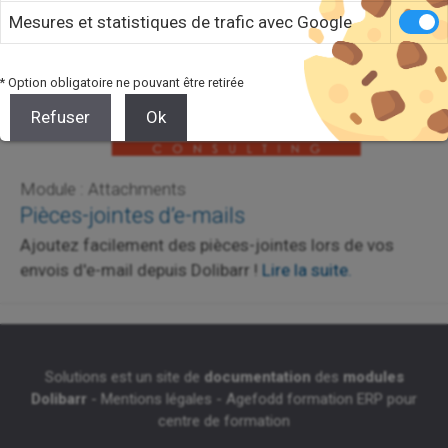
Mesures et statistiques de trafic avec Google
* Option obligatoire ne pouvant être retirée
Refuser
Ok
Module : Attachments
Pièces-jointes d’e-mails
Ajoutez facilement des pièces-jointes lors de vos
envois d'e-mail depuis Dolibarr !
Lire la suite.
Solutions est un site de
documentation
des
modules
Dolibarr
-
Mentions légales
-
Agefodd formation ERP pour
centre de formation