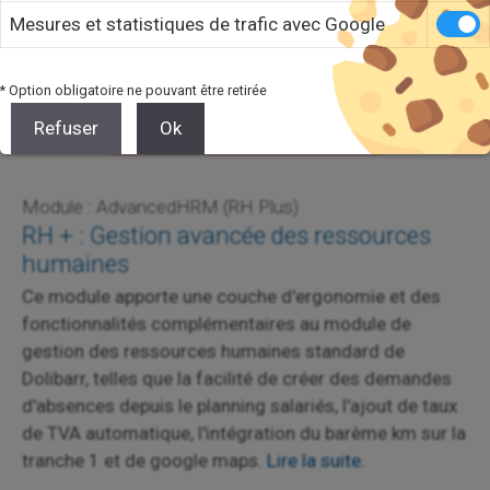
Mesures et statistiques de trafic avec Google
* Option obligatoire ne pouvant être retirée
Refuser
Ok
Module : AdvancedHRM (RH Plus)
RH + : Gestion avancée des ressources
humaines
Ce module apporte une couche d'ergonomie et des
fonctionnalités complémentaires au module de
gestion des ressources humaines standard de
Dolibarr, telles que la facilité de créer des demandes
d'absences depuis le planning salariés, l'ajout de taux
de TVA automatique, l'intégration du barème km sur la
tranche 1 et de google maps.
Lire la suite.