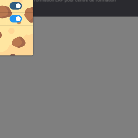
égales
-
Agefodd formation ERP pour centre de formation