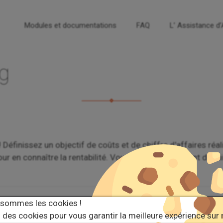
Modules et documentations
FAQ
L’ Assistance d
g
éfinissez un objectif de coûts et de chiffre d'affaires réa
our en connaître la rentabilité. Vous pouvez également défi
 sommes les cookies !
 des cookies pour vous garantir la meilleure expérience sur 