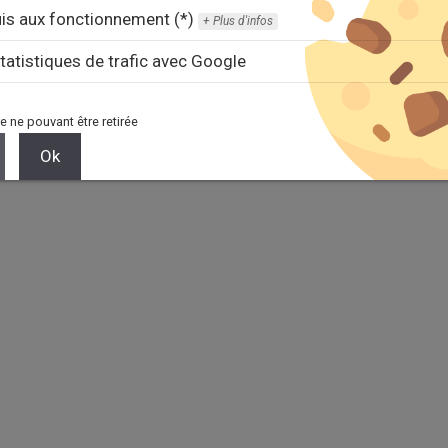
 est un site de
documentation
des
modules Dolibarr
-
Mentions l
is aux fonctionnement (*)
Plus d'infos
tatistiques de trafic avec Google
e ne pouvant être retirée
Ok