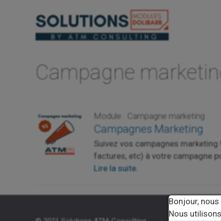
Aller
au
contenu
Campagne marketin
Module : Campagne marketing
Campagnes Marketing
Suivez vos campagnes marketing ! D
factures, etc) à votre campagne p
Lire la suite.
Bonjour, nous
Nous utilisons