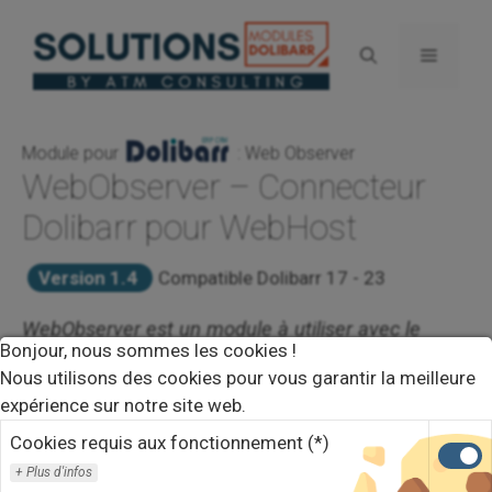
Aller
au
Menu
contenu
Module pour
: Web Observer
WebObserver – Connecteur
Dolibarr pour WebHost
Version 1.4
Compatible Dolibarr 17 - 23
WebObserver est un module à utiliser avec le
Bonjour, nous sommes les cookies !
module WebHost ce module est à installer sur
Nous utilisons des cookies pour vous garantir la meilleure
l'instance Dolibarr à monitorer, il permet d'envoyer
expérience sur notre site web.
régulièrement des "Pings" au module WebHost.
Cookies requis aux fonctionnement (*)
Plus d'infos