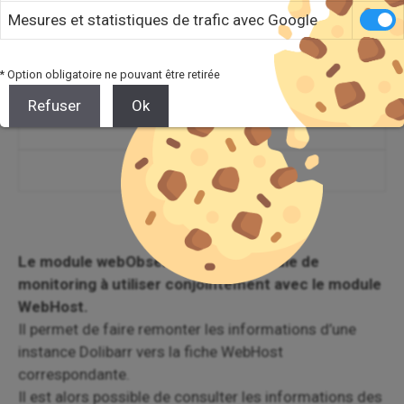
VOIR DÉMO
Mesures et statistiques de trafic avec Google
DEVIS
* Option obligatoire ne pouvant être retirée
ACHETER
Refuser
Ok
FAQ DU MODULE
FAQ DOLIBARR
Le module webObserver est un module de
monitoring à utiliser conjointement avec le module
WebHost.
Il permet de faire remonter les informations d’une
instance Dolibarr vers la fiche WebHost
correspondante.
Il est alors possible de consulter les informations des