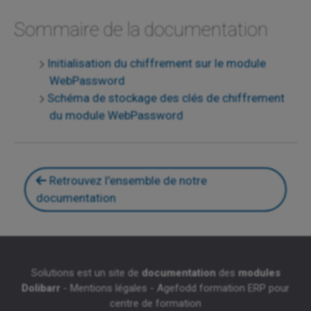
Sommaire de la documentation
Initialisation du chiffrement sur le module
WebPassword
Schéma de stockage des clés de chiffrement
du module WebPassword
Retrouvez l'ensemble de notre
documentation
Solutions est un site de
documentation
des
modules
Dolibarr
-
Mentions légales
-
Agefodd formation ERP pour
centre de formation