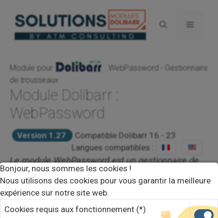
Aller
au
Menu
contenu
Module pour
: WebPassword - Gestionnaire
de trousseaux
Module Dolibarr :
WebPassword
Version 1.27
Compatible Dolibarr 16 - 23
Langues compatibles :
Le module WebPassword est un gestionnaire de
Bonjour, nous sommes les cookies !
trousseaux de mots de passe sécurisé.
Nous utilisons des cookies pour vous garantir la meilleure
expérience sur notre site web.
Password
Sécurité
Cookies requis aux fonctionnement (*)