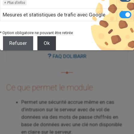
VOIR DÉMO
Plus d'infos
DEVIS
Mesures et statistiques de trafic avec Google
ACHETER
* Option obligatoire ne pouvant être retirée
FAQ DU MODULE
Refuser
Ok
FAQ DOLIBARR
Ce que permet le module
Permet une sécurité accrue même en cas
d’intrusion sur le serveur avec de vol de
données via des mots de passe chiffrés en
base de données avec une clé non disponible
en claire sur le serveur.