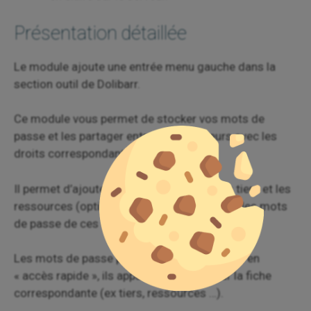
Présentation détaillée
Le module ajoute une entrée menu gauche dans la
section outil de Dolibarr.
Ce module vous permet de stocker vos mots de
passe et les partager entre collaborateurs avec les
droits correspondants.
Il permet d’ajouter un onglet sur les fiches tiers et les
ressources (options du module) pour gérer les mots
de passe de ces éléments.
Les mots de passe peuvent être positionnés en
« accès rapide », ils apparaîtrons alors sur la fiche
correspondante (ex tiers, ressources …).