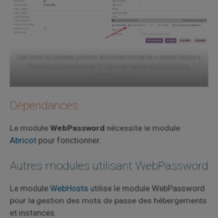
Les mots de passes peuvent être positionnés en « accès rapide »,
ils apparaîtrons alors sur la fiche correspondante (ex tiers,
ressources …)
Dépendances
Le module
WebPassword
nécessite le module
Abricot
pour fonctionner.
Autres modules utilisant WebPassword
Le module
WebHosts
utilise le module WebPassword
pour la gestion des mots de passe des hébergements
et instances.