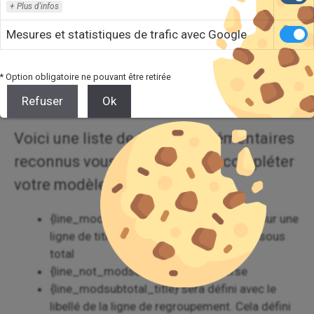
Plus d'infos
FAQ DU MODULE
Mesures et statistiques de trafic avec Google
FAQ DOLIBARR
* Option obligatoire ne pouvant être retirée
Refuser
Ok
Voici une liste de tags complémentaires
reconnus vous permettant de compléter
votre modèle ODT
{line_modsubtotal} sera défini si on est sur une
ligne de titre de groupe OU une ligne de sous
total
{line_not_modsubtotal} sera l’inverse
{line_modsubtotal_title} sera défini avec le
libellé de la ligne de regroupement. Cela défini