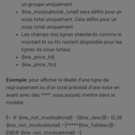
un groupe uniquement
{line_modsubtotal_total} sera défini pour un
sous total uniquement. Cela défini pour un
sous-total uniquement
Les champs des lignes standards comme le
montant ht ou ttc restent disponible pour les
lignes de sous-totaux
{line_price_ht}
{line_price_ttc}
Exemple:
pour afficher le libellé d’une ligne de
regroupement ou d’un total précédé d’une mise en
avant avec des ****, vous pouvez mettre dans le
modèle:
[!– IF {line_not_modsubtotal} –]{line_desc}[!– ELSE
{line_not_modsubtotal} –]*****{line_fulldesc}[!–
ENDIF {line_not_modsubtotal} –]