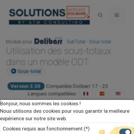
Aller
au
Menu
contenu
Module pour
:
SubTotal - Sous-total
Utilisation des sous-totaux
dans un modèle ODT
Sous-total
Version 3.30
Compatible Dolibarr 17 - 23
Langues compatibles :
Bonjour, nous sommes les cookies !
VOIR DÉMO
Nous utilisons des cookies pour vous garantir la meilleure
expérience sur notre site web.
DEVIS
Cookies requis aux fonctionnement (*)
ACHETER