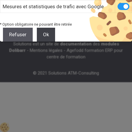
Mesures et statistiques de trafic avec Google
Retrouvez l'ensemble de notre FAQ
* Option obligatoire ne pouvant être retirée
Refuser
Ok
Solutions est un site de
documentation
des
modules
Dolibarr
-
Mentions légales
-
Agefodd formation ERP pour
centre de formation
© 2021 Solutions ATM-Consulting