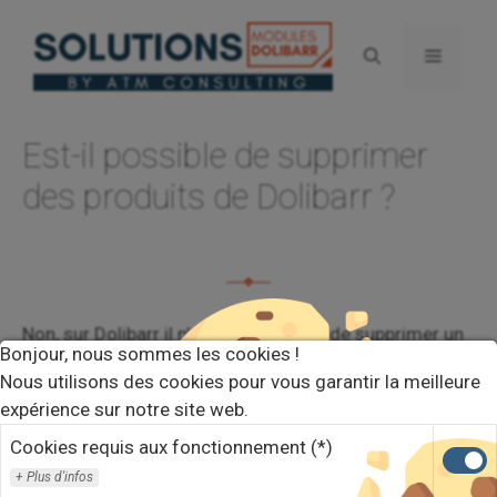
Aller
au
Menu
contenu
Est-il possible de supprimer
des produits de Dolibarr ?
Non, sur Dolibarr il n’est pas possible de supprimer un
Bonjour, nous sommes les cookies !
produit / service, dès lors que celui-ci a été utilisé
Nous utilisons des cookies pour vous garantir la meilleure
dans un document (proposition commerciale,
expérience sur notre site web.
commande client ou fournisseur, facture client ou
fournisseur, …).
Cookies requis aux fonctionnement (*)
Plus d'infos