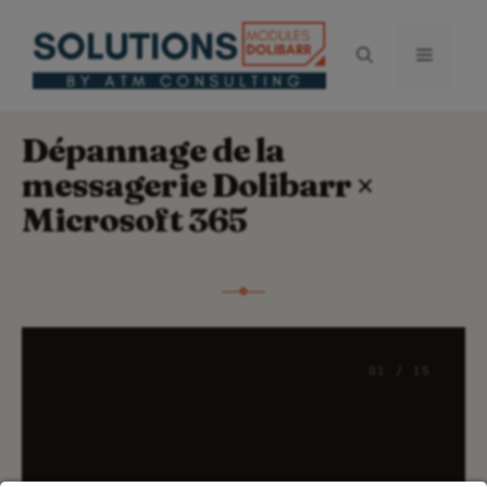
Aller
au
Menu
contenu
Dépannage de la
messagerie Dolibarr ×
Microsoft 365
01 / 15