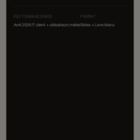
ÉDITION
AUDIENCE
FORMAT
Avril 2026
IT client + utilisateurs métier
Slides + Livre blanc