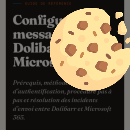
— GUIDE DE RÉFÉRENCE
Configurer la
messagerie
Dolibarr
×
Microsoft
365
.
Prérequis, méthodes
d’authentification, procédure pas à
pas et résolution des incidents
d’envoi entre Dolibarr et Microsoft
365.