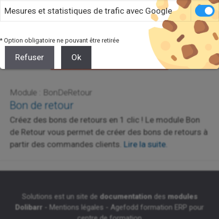
Mesures et statistiques de trafic avec Google
* Option obligatoire ne pouvant être retirée
Refuser
Ok
Module : BonDeRetour
Bon de retour
Créez des bons de retours en 1 clic ! Le module Bon
de Retour vous permet de créer des bons de retours à
partir des commandes clients.
Lire la suite.
Solutions est un site de
documentation
des
modules
Dolibarr
-
Mentions légales
-
Agefodd formation ERP pour
centre de formation