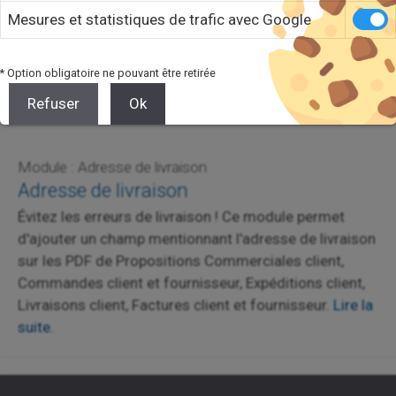
Mesures et statistiques de trafic avec Google
* Option obligatoire ne pouvant être retirée
Refuser
Ok
Module : Adresse de livraison
Adresse de livraison
Évitez les erreurs de livraison ! Ce module permet
d'ajouter un champ mentionnant l'adresse de livraison
sur les PDF de Propositions Commerciales client,
Commandes client et fournisseur, Expéditions client,
Livraisons client, Factures client et fournisseur.
Lire la
suite.