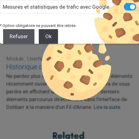
Mesures et statistiques de trafic avec Google
* Option obligatoire ne pouvant être retirée
Refuser
Ok
Module : UserNavHistory
Historique de navigation
Ne perdez plus de temps en recherchant vos éléments
récemment ouverts ! Ce module vous évitera de vous
perdre en affichant un raccourci vers les derniers
éléments parcourus directement dans l'interface de
Dolibarr à la manière d'un Fil d'Ariane.
Lire la suite.