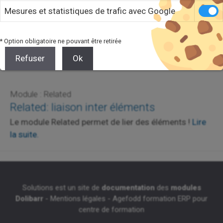
Mesures et statistiques de trafic avec Google
* Option obligatoire ne pouvant être retirée
Refuser
Ok
Module : Related
Related: liaison inter éléments
Le module Related permet de lier des éléments !
Lire
la suite.
Solutions est un site de
documentation
des
modules
Dolibarr
-
Mentions légales
-
Agefodd formation ERP pour
centre de formation