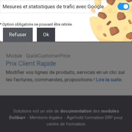
Mesures et statistiques de trafic avec Google
* Option obligatoire ne pouvant être retirée
Refuser
Ok
Module : QuickCustomerPrice
Prix Client Rapide
Modifier vos lignes de produits, services en un clic sur
les factures, commandes, propositions !
Lire la suite.
Solutions est un site de
documentation
des
modules
Dolibarr
-
Mentions légales
-
Agefodd formation ERP pour
centre de formation