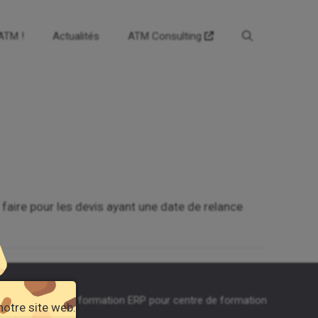
’ATM !
Actualités
ATM Consulting
faire pour les devis ayant une date de relance
égales
-
Agefodd formation ERP pour centre de formation
notre site web.