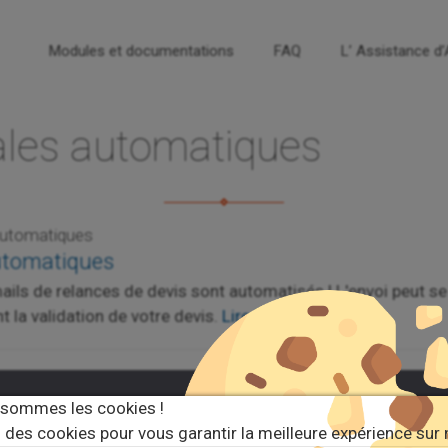
Modules et documentations
FAQ
L’ Assistance d
les automatiques
automatiques
utomatiques
ls de relances de devis sont automatisés ! L'envoi peut se 
t la validation de votre devis.
Lire la suite.
 sommes les cookies !
 est un site de
documentation
des
modules Dolibarr
-
Mentions l
 des cookies pour vous garantir la meilleure expérience sur 