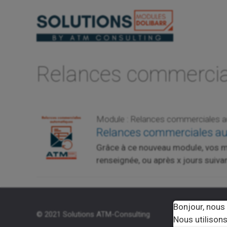
Aller
au
contenu
Relances commercia
Module : Relances commerciales 
Relances commerciales a
Grâce à ce nouveau module, vos mai
renseignée, ou après x jours suivan
Bonjour, nous
© 2021 Solutions ATM-Consulting
Solutions
Nous utilisons