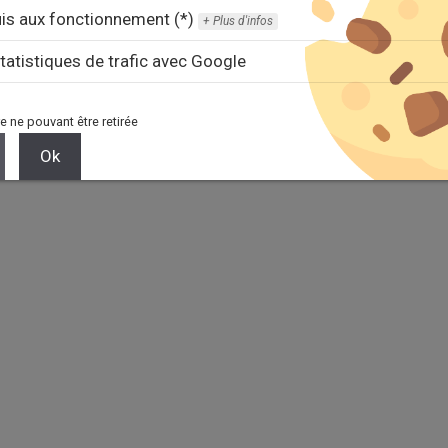
is aux fonctionnement (*)
Plus d'infos
 est un site de
documentation
des
modules Dolibarr
-
Mentions l
tatistiques de trafic avec Google
e ne pouvant être retirée
Ok