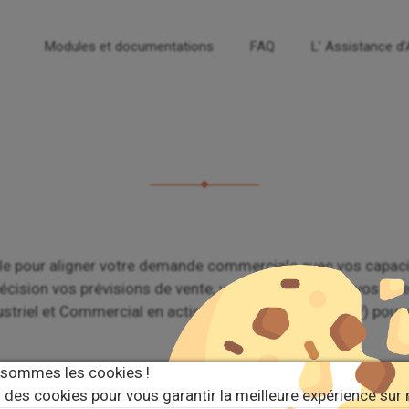
Modules et documentations
FAQ
L’ Assistance d
able pour aligner votre demande commerciale avec vos capaci
cision vos prévisions de vente, votre production et vos nive
dustriel et Commercial en actions concrètes (PDP, MRP) pour
 sommes les cookies !
 des cookies pour vous garantir la meilleure expérience sur 