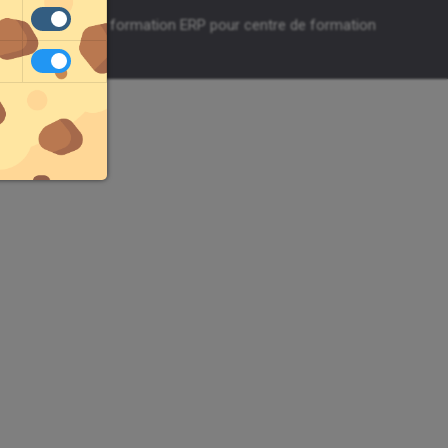
égales
-
Agefodd formation ERP pour centre de formation