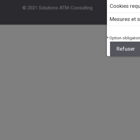
Cookies requ
© 2021 Solutions ATM-Consulting
Solutions
Mesures et s
* Option obligatoir
Refuser