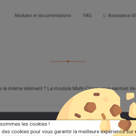
Modules et documentations
FAQ
L’ Assistance d
s le même élément ? Le module Multi-Clone vous permet de le
 sommes les cookies !
 est un site de
documentation
des
modules Dolibarr
-
Mentions l
 des cookies pour vous garantir la meilleure expérience sur 