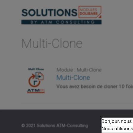
Aller
au
contenu
Multi-Clone
Module : Multi-Clone
Multi-Clone
Vous avez besoin de cloner 10 foi
Bonjour, nous
© 2021 Solutions ATM-Consulting
Solutions
Nous utilisons