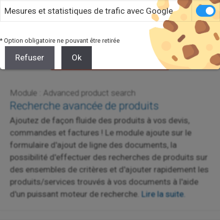
Mesures et statistiques de trafic avec Google
* Option obligatoire ne pouvant être retirée
Refuser
Ok
Module : Advanced product search
Recherche avancée de produits
Ajoutez de façon fluide des produits à vos devis,
commandes et factures ! Le module ajoute sur le
formulaire d'ajout de ligne des documents, la
possibilité d'effectuer des recherches de produits sur
des ensembles de critères et d'ajouter rapidement les
produits/services trouvés à vos documents à l'aide
d'un puissant moteur de recherche.
Lire la suite.