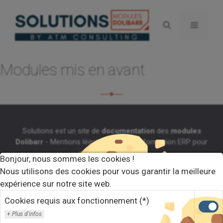
Aller
au
Menu
contenu
Modules mis en avant
Solutions est un site de
documentation
des
modules
Dolibarr
-
Mentions légales
-
Agefodd formation ERP pour
centre de formation
Bonjour, nous sommes les cookies !
Nous utilisons des cookies pour vous garantir la meilleure
© 2021 Solutions ATM-Consulting
expérience sur notre site web.
Cookies requis aux fonctionnement (*)
Plus d'infos